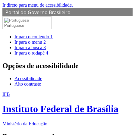
Ir direto para menu de acessibilidade.
Portal do Governo Brasileiro
Portuguese
Ir para o conteúdo
1
Ir para o menu
2
Ir para a busca
3
Ir para o rodapé
4
Opções de acessibilidade
Acessibilidade
Alto contraste
IFB
Instituto Federal de Brasília
Ministério da Educação