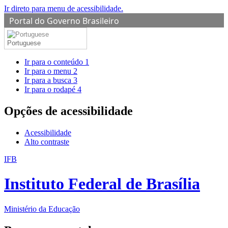
Ir direto para menu de acessibilidade.
Portal do Governo Brasileiro
Portuguese
Ir para o conteúdo
1
Ir para o menu
2
Ir para a busca
3
Ir para o rodapé
4
Opções de acessibilidade
Acessibilidade
Alto contraste
IFB
Instituto Federal de Brasília
Ministério da Educação