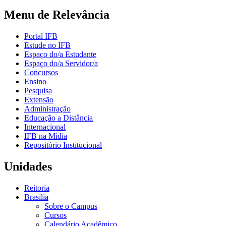
Menu de Relevância
Portal IFB
Estude no IFB
Espaço do/a Estudante
Espaço do/a Servidor/a
Concursos
Ensino
Pesquisa
Extensão
Administração
Educação a Distância
Internacional
IFB na Mídia
Repositório Institucional
Unidades
Reitoria
Brasília
Sobre o Campus
Cursos
Calendário Acadêmico