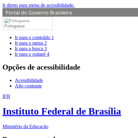
Ir direto para menu de acessibilidade.
Portal do Governo Brasileiro
Portuguese
Ir para o conteúdo
1
Ir para o menu
2
Ir para a busca
3
Ir para o rodapé
4
Opções de acessibilidade
Acessibilidade
Alto contraste
IFB
Instituto Federal de Brasília
Ministério da Educação