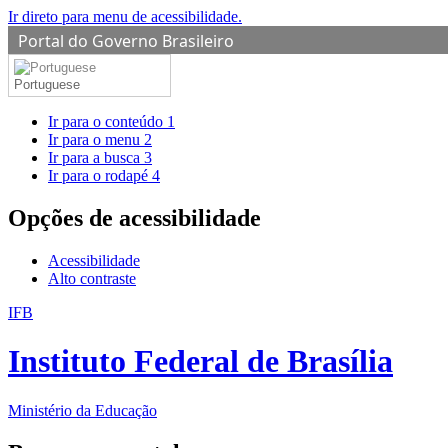
Ir direto para menu de acessibilidade.
Portal do Governo Brasileiro
Portuguese
Ir para o conteúdo
1
Ir para o menu
2
Ir para a busca
3
Ir para o rodapé
4
Opções de acessibilidade
Acessibilidade
Alto contraste
IFB
Instituto Federal de Brasília
Ministério da Educação