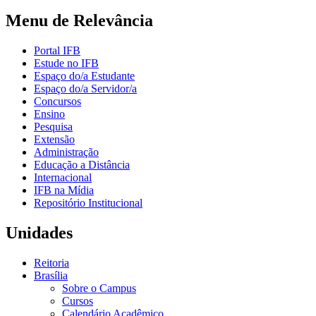
Menu de Relevância
Portal IFB
Estude no IFB
Espaço do/a Estudante
Espaço do/a Servidor/a
Concursos
Ensino
Pesquisa
Extensão
Administração
Educação a Distância
Internacional
IFB na Mídia
Repositório Institucional
Unidades
Reitoria
Brasília
Sobre o Campus
Cursos
Calendário Acadêmico