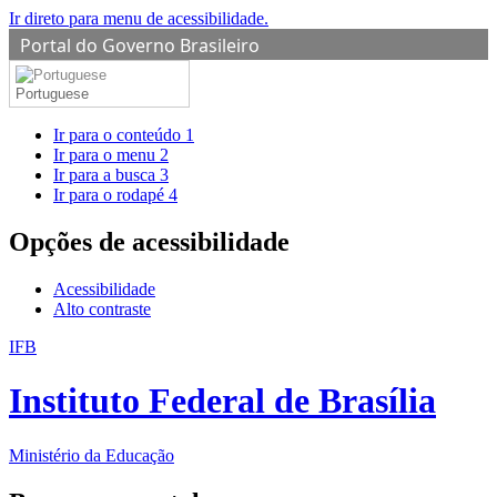
Ir direto para menu de acessibilidade.
Portal do Governo Brasileiro
Portuguese
Ir para o conteúdo
1
Ir para o menu
2
Ir para a busca
3
Ir para o rodapé
4
Opções de acessibilidade
Acessibilidade
Alto contraste
IFB
Instituto Federal de Brasília
Ministério da Educação