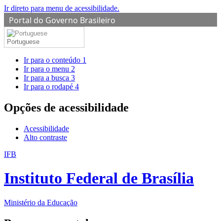
Ir direto para menu de acessibilidade.
Portal do Governo Brasileiro
Portuguese
Ir para o conteúdo
1
Ir para o menu
2
Ir para a busca
3
Ir para o rodapé
4
Opções de acessibilidade
Acessibilidade
Alto contraste
IFB
Instituto Federal de Brasília
Ministério da Educação