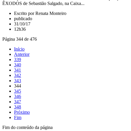
ÊXODOS de Sebastião Salgado, na Caixa...
Escrito por Renata Monteiro
publicado
31/10/17
12h36
Página 344 de 476
Início
Anterior
339
340
341
342
343
344
345
346
347
348
Próximo
Fim
Fim do conteúdo da página