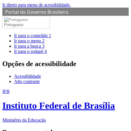
Ir direto para menu de acessibilidade.
Portal do Governo Brasileiro
Portuguese
Ir para o conteúdo
1
Ir para o menu
2
Ir para a busca
3
Ir para o rodapé
4
Opções de acessibilidade
Acessibilidade
Alto contraste
IFB
Instituto Federal de Brasília
Ministério da Educação