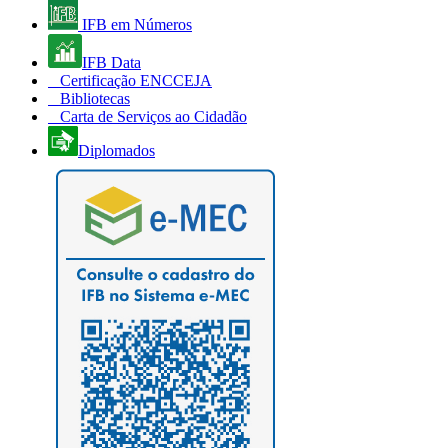
IFB em Números
IFB Data
Certificação ENCCEJA
Bibliotecas
Carta de Serviços ao Cidadão
Diplomados