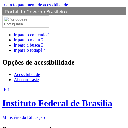
Ir direto para menu de acessibilidade.
Portal do Governo Brasileiro
Portuguese
Ir para o conteúdo
1
Ir para o menu
2
Ir para a busca
3
Ir para o rodapé
4
Opções de acessibilidade
Acessibilidade
Alto contraste
IFB
Instituto Federal de Brasília
Ministério da Educação