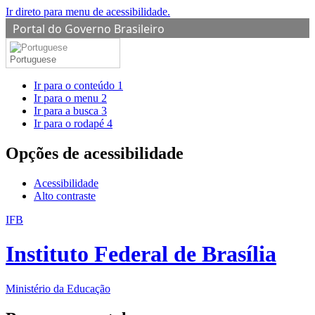
Ir direto para menu de acessibilidade.
Portal do Governo Brasileiro
Portuguese
Ir para o conteúdo
1
Ir para o menu
2
Ir para a busca
3
Ir para o rodapé
4
Opções de acessibilidade
Acessibilidade
Alto contraste
IFB
Instituto Federal de Brasília
Ministério da Educação