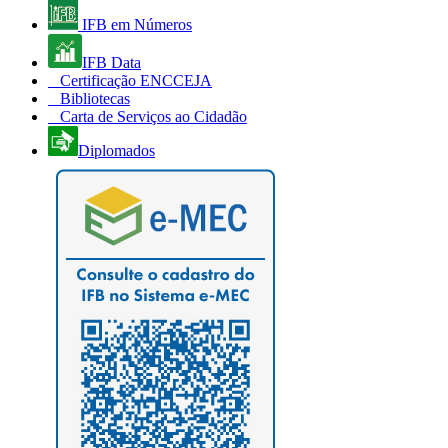
IFB em Números
IFB Data
Certificação ENCCEJA
Bibliotecas
Carta de Serviços ao Cidadão
Diplomados