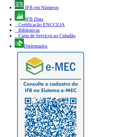
IFB em Números
IFB Data
Certificação ENCCEJA
Bibliotecas
Carta de Serviços ao Cidadão
Diplomados