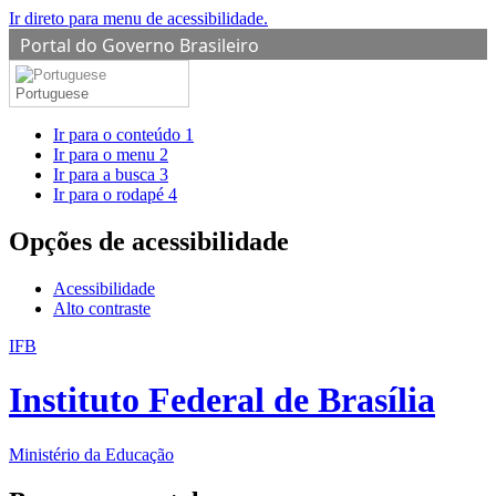
Ir direto para menu de acessibilidade.
Portal do Governo Brasileiro
Portuguese
Ir para o conteúdo
1
Ir para o menu
2
Ir para a busca
3
Ir para o rodapé
4
Opções de acessibilidade
Acessibilidade
Alto contraste
IFB
Instituto Federal de Brasília
Ministério da Educação