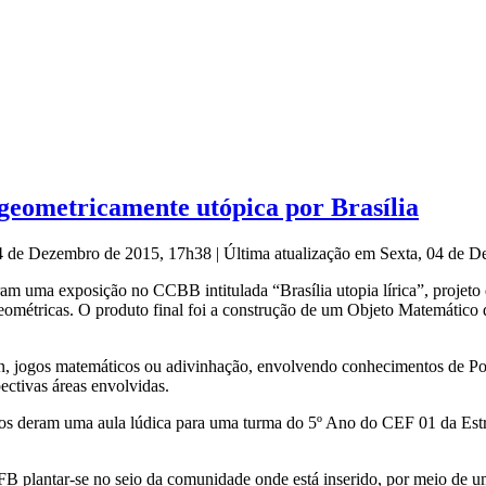
eometricamente utópica por Brasília
04 de Dezembro de 2015, 17h38
|
Última atualização em Sexta, 04 de 
aram uma exposição no CCBB intitulada “Brasília utopia lírica”, projet
eométricas. O produto final foi a construção de um Objeto Matemátic
, jogos matemáticos ou adivinhação, envolvendo conhecimentos de Por
ectivas áreas envolvidas.
s deram uma aula lúdica para uma turma do 5º Ano do CEF 01 da Estrut
IFB plantar-se no seio da comunidade onde está inserido, por meio de 