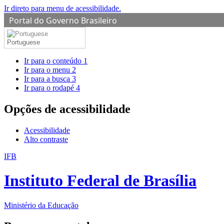
Ir direto para menu de acessibilidade.
Portal do Governo Brasileiro
Portuguese
Ir para o conteúdo
1
Ir para o menu
2
Ir para a busca
3
Ir para o rodapé
4
Opções de acessibilidade
Acessibilidade
Alto contraste
IFB
Instituto Federal de Brasília
Ministério da Educação