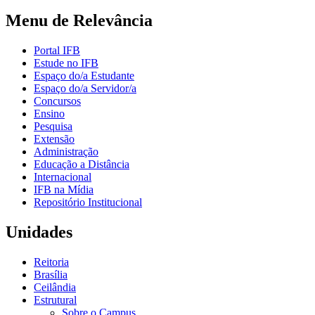
Menu de Relevância
Portal IFB
Estude no IFB
Espaço do/a Estudante
Espaço do/a Servidor/a
Concursos
Ensino
Pesquisa
Extensão
Administração
Educação a Distância
Internacional
IFB na Mídia
Repositório Institucional
Unidades
Reitoria
Brasília
Ceilândia
Estrutural
Sobre o Campus