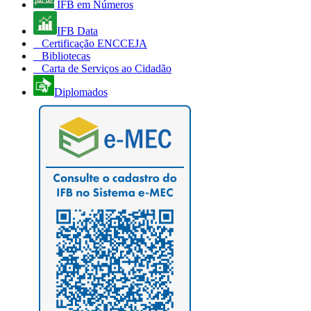
IFB em Números
IFB Data
Certificação ENCCEJA
Bibliotecas
Carta de Serviços ao Cidadão
Diplomados