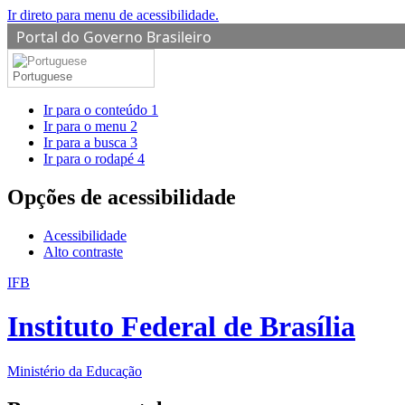
Ir direto para menu de acessibilidade.
Portal do Governo Brasileiro
Portuguese
Ir para o conteúdo
1
Ir para o menu
2
Ir para a busca
3
Ir para o rodapé
4
Opções de acessibilidade
Acessibilidade
Alto contraste
IFB
Instituto Federal de Brasília
Ministério da Educação