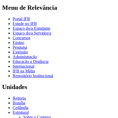
Menu de Relevância
Portal IFB
Estude no IFB
Espaço do/a Estudante
Espaço do/a Servidor/a
Concursos
Ensino
Pesquisa
Extensão
Administração
Educação a Distância
Internacional
IFB na Mídia
Repositório Institucional
Unidades
Reitoria
Brasília
Ceilândia
Estrutural
Sobre o Campus