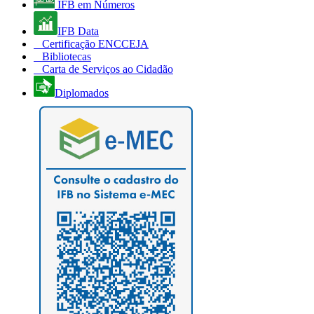
IFB em Números
IFB Data
Certificação ENCCEJA
Bibliotecas
Carta de Serviços ao Cidadão
Diplomados