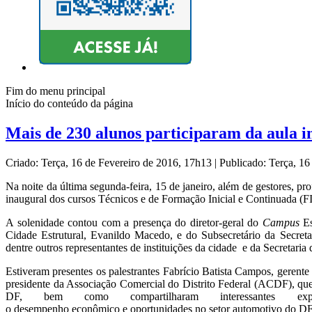
Fim do menu principal
Início do conteúdo da página
Mais de 230 alunos participaram da aula 
Criado: Terça, 16 de Fevereiro de 2016, 17h13
|
Publicado: Terça, 1
Na noite da última segunda-feira, 15 de janeiro, além de gestores, pr
inaugural dos cursos Técnicos e de Formação Inicial e Continuada (FI
A solenidade contou com a presença do diretor-geral do
Campus
Es
Cidade Estrutural, Evanildo Macedo, e do Subsecretário da Secretar
dentre outros representantes de instituições da cidade e da Secretari
Estiveram presentes os palestrantes Fabrício Batista Campos, gerent
presidente da Associação Comercial do Distrito Federal (ACDF), que
DF, bem como compartilharam interessantes exper
o desempenho econômico e oportunidades no setor automotivo do DF