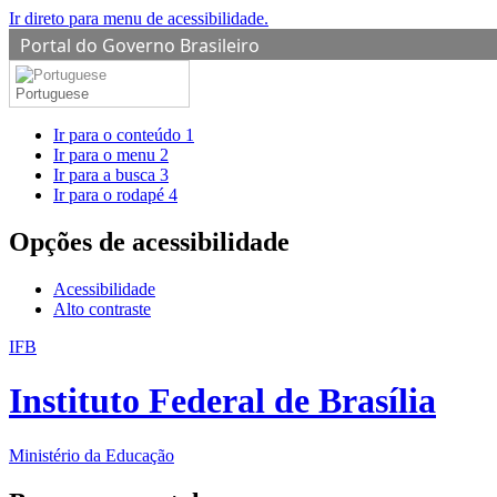
Ir direto para menu de acessibilidade.
Portal do Governo Brasileiro
Portuguese
Ir para o conteúdo
1
Ir para o menu
2
Ir para a busca
3
Ir para o rodapé
4
Opções de acessibilidade
Acessibilidade
Alto contraste
IFB
Instituto Federal de Brasília
Ministério da Educação