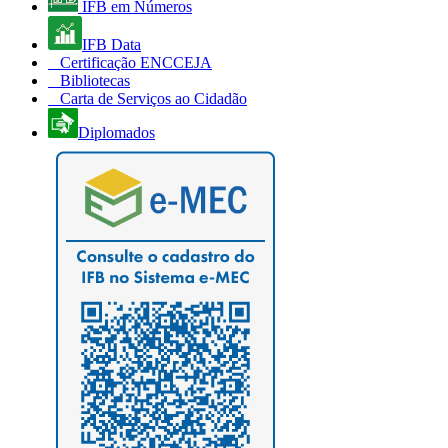
IFB em Números
IFB Data
Certificação ENCCEJA
Bibliotecas
Carta de Serviços ao Cidadão
Diplomados