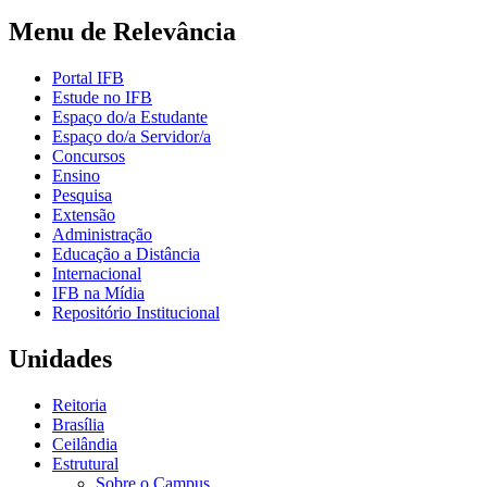
Menu de Relevância
Portal IFB
Estude no IFB
Espaço do/a Estudante
Espaço do/a Servidor/a
Concursos
Ensino
Pesquisa
Extensão
Administração
Educação a Distância
Internacional
IFB na Mídia
Repositório Institucional
Unidades
Reitoria
Brasília
Ceilândia
Estrutural
Sobre o Campus