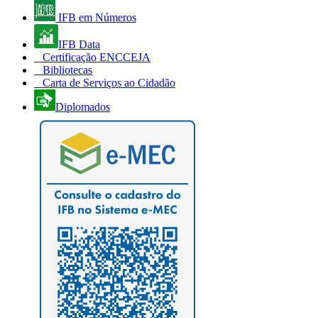
IFB em Números
IFB Data
Certificação ENCCEJA
Bibliotecas
Carta de Serviços ao Cidadão
Diplomados