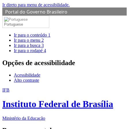
Ir direto para menu de acessibilidade.
Portal do Governo Brasileiro
Portuguese
Ir para o conteúdo
1
Ir para o menu
2
Ir para a busca
3
Ir para o rodapé
4
Opções de acessibilidade
Acessibilidade
Alto contraste
IFB
Instituto Federal de Brasília
Ministério da Educação