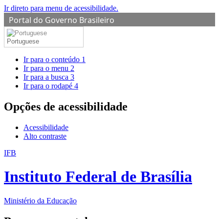
Ir direto para menu de acessibilidade.
Portal do Governo Brasileiro
Portuguese
Ir para o conteúdo
1
Ir para o menu
2
Ir para a busca
3
Ir para o rodapé
4
Opções de acessibilidade
Acessibilidade
Alto contraste
IFB
Instituto Federal de Brasília
Ministério da Educação