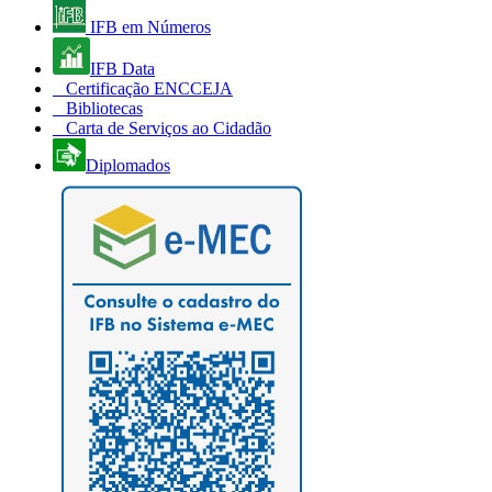
IFB em Números
IFB Data
Certificação ENCCEJA
Bibliotecas
Carta de Serviços ao Cidadão
Diplomados