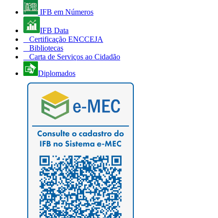
IFB em Números
IFB Data
Certificação ENCCEJA
Bibliotecas
Carta de Serviços ao Cidadão
Diplomados