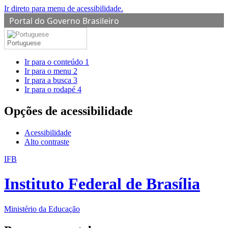
Ir direto para menu de acessibilidade.
Portal do Governo Brasileiro
Portuguese
Ir para o conteúdo
1
Ir para o menu
2
Ir para a busca
3
Ir para o rodapé
4
Opções de acessibilidade
Acessibilidade
Alto contraste
IFB
Instituto Federal de Brasília
Ministério da Educação