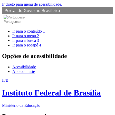
Ir direto para menu de acessibilidade.
Portal do Governo Brasileiro
Portuguese
Ir para o conteúdo
1
Ir para o menu
2
Ir para a busca
3
Ir para o rodapé
4
Opções de acessibilidade
Acessibilidade
Alto contraste
IFB
Instituto Federal de Brasília
Ministério da Educação