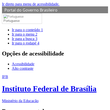
Ir direto para menu de acessibilidade.
Portal do Governo Brasileiro
Portuguese
Ir para o conteúdo
1
Ir para o menu
2
Ir para a busca
3
Ir para o rodapé
4
Opções de acessibilidade
Acessibilidade
Alto contraste
IFB
Instituto Federal de Brasília
Ministério da Educação