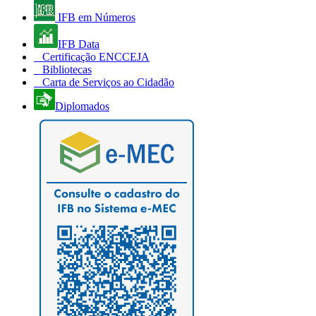
IFB em Números
IFB Data
Certificação ENCCEJA
Bibliotecas
Carta de Serviços ao Cidadão
Diplomados