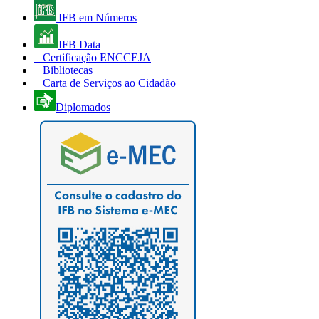
IFB em Números
IFB Data
Certificação ENCCEJA
Bibliotecas
Carta de Serviços ao Cidadão
Diplomados