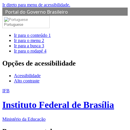
Ir direto para menu de acessibilidade.
Portal do Governo Brasileiro
Portuguese
Ir para o conteúdo
1
Ir para o menu
2
Ir para a busca
3
Ir para o rodapé
4
Opções de acessibilidade
Acessibilidade
Alto contraste
IFB
Instituto Federal de Brasília
Ministério da Educação