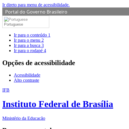
Ir direto para menu de acessibilidade.
Portal do Governo Brasileiro
Portuguese
Ir para o conteúdo
1
Ir para o menu
2
Ir para a busca
3
Ir para o rodapé
4
Opções de acessibilidade
Acessibilidade
Alto contraste
IFB
Instituto Federal de Brasília
Ministério da Educação