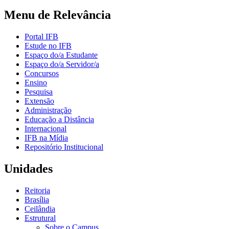
Menu de Relevância
Portal IFB
Estude no IFB
Espaço do/a Estudante
Espaço do/a Servidor/a
Concursos
Ensino
Pesquisa
Extensão
Administração
Educação a Distância
Internacional
IFB na Mídia
Repositório Institucional
Unidades
Reitoria
Brasília
Ceilândia
Estrutural
Sobre o Campus