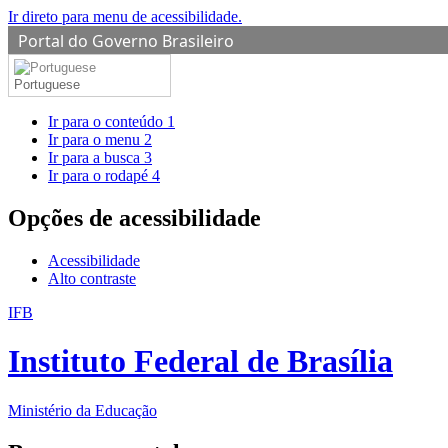
Ir direto para menu de acessibilidade.
Portal do Governo Brasileiro
Portuguese
Ir para o conteúdo
1
Ir para o menu
2
Ir para a busca
3
Ir para o rodapé
4
Opções de acessibilidade
Acessibilidade
Alto contraste
IFB
Instituto Federal de Brasília
Ministério da Educação