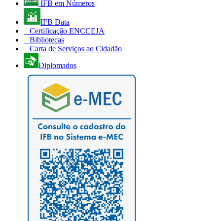
IFB em Números
IFB Data
Certificação ENCCEJA
Bibliotecas
Carta de Serviços ao Cidadão
Diplomados