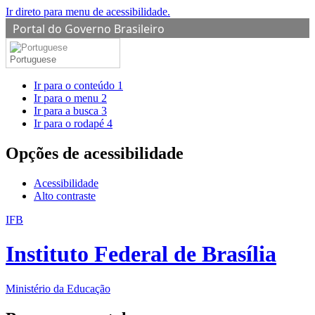
Ir direto para menu de acessibilidade.
Portal do Governo Brasileiro
Portuguese
Ir para o conteúdo
1
Ir para o menu
2
Ir para a busca
3
Ir para o rodapé
4
Opções de acessibilidade
Acessibilidade
Alto contraste
IFB
Instituto Federal de Brasília
Ministério da Educação