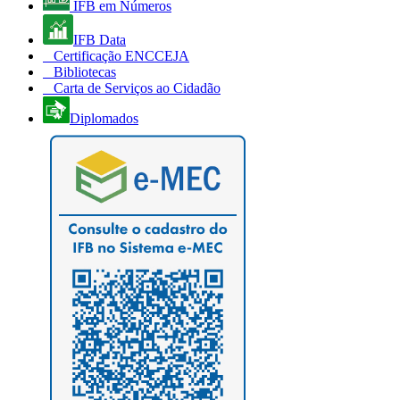
IFB em Números
IFB Data
Certificação ENCCEJA
Bibliotecas
Carta de Serviços ao Cidadão
Diplomados