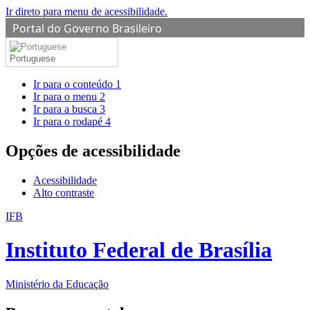
Ir direto para menu de acessibilidade.
Portal do Governo Brasileiro
Portuguese
Ir para o conteúdo
1
Ir para o menu
2
Ir para a busca
3
Ir para o rodapé
4
Opções de acessibilidade
Acessibilidade
Alto contraste
IFB
Instituto Federal de Brasília
Ministério da Educação