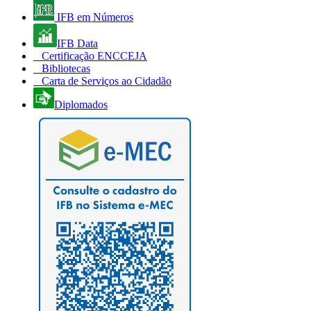
IFB em Números
IFB Data
Certificação ENCCEJA
Bibliotecas
Carta de Serviços ao Cidadão
Diplomados