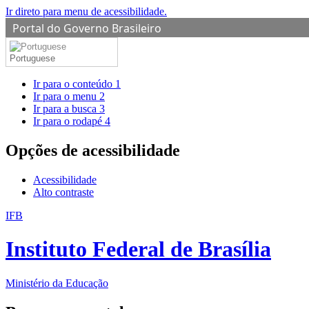
Ir direto para menu de acessibilidade.
Portal do Governo Brasileiro
Portuguese
Ir para o conteúdo
1
Ir para o menu
2
Ir para a busca
3
Ir para o rodapé
4
Opções de acessibilidade
Acessibilidade
Alto contraste
IFB
Instituto Federal de Brasília
Ministério da Educação