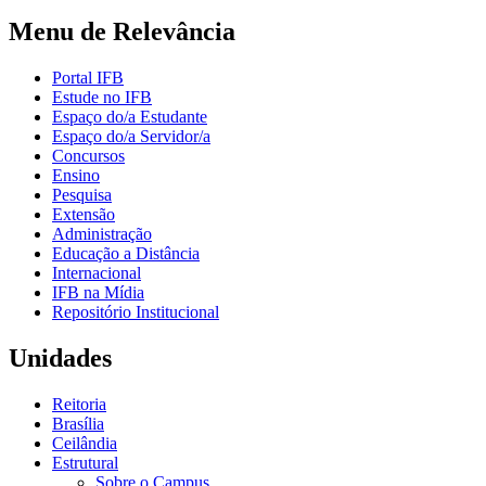
Menu de Relevância
Portal IFB
Estude no IFB
Espaço do/a Estudante
Espaço do/a Servidor/a
Concursos
Ensino
Pesquisa
Extensão
Administração
Educação a Distância
Internacional
IFB na Mídia
Repositório Institucional
Unidades
Reitoria
Brasília
Ceilândia
Estrutural
Sobre o Campus