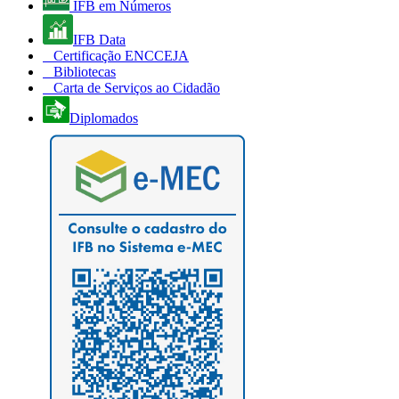
IFB em Números
IFB Data
Certificação ENCCEJA
Bibliotecas
Carta de Serviços ao Cidadão
Diplomados