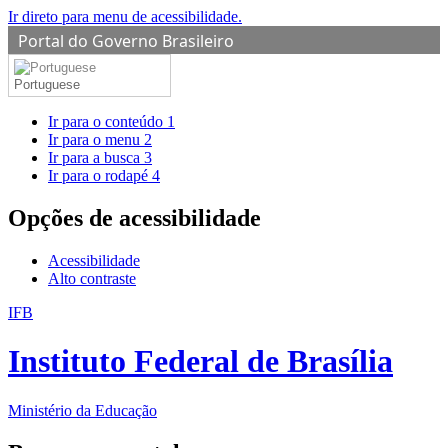
Ir direto para menu de acessibilidade.
Portal do Governo Brasileiro
Portuguese
Ir para o conteúdo
1
Ir para o menu
2
Ir para a busca
3
Ir para o rodapé
4
Opções de acessibilidade
Acessibilidade
Alto contraste
IFB
Instituto Federal de Brasília
Ministério da Educação