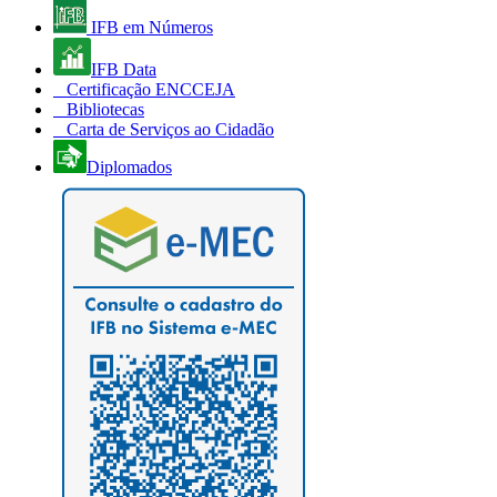
IFB em Números
IFB Data
Certificação ENCCEJA
Bibliotecas
Carta de Serviços ao Cidadão
Diplomados