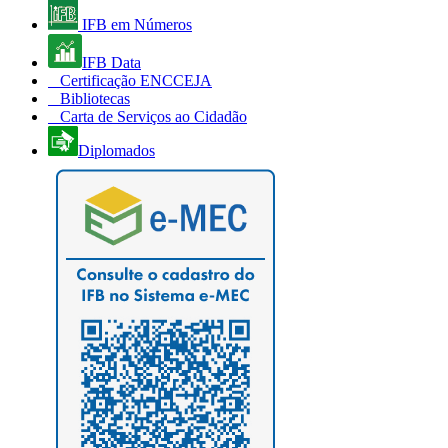
IFB em Números
IFB Data
Certificação ENCCEJA
Bibliotecas
Carta de Serviços ao Cidadão
Diplomados