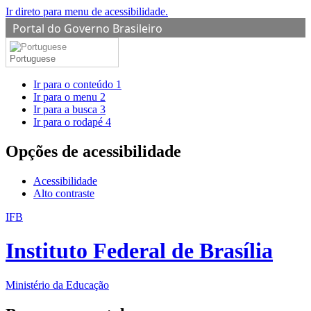
Ir direto para menu de acessibilidade.
Portal do Governo Brasileiro
Portuguese
Ir para o conteúdo
1
Ir para o menu
2
Ir para a busca
3
Ir para o rodapé
4
Opções de acessibilidade
Acessibilidade
Alto contraste
IFB
Instituto Federal de Brasília
Ministério da Educação