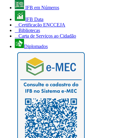
IFB em Números
IFB Data
Certificação ENCCEJA
Bibliotecas
Carta de Serviços ao Cidadão
Diplomados