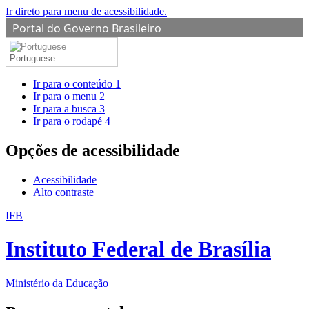
Ir direto para menu de acessibilidade.
Portal do Governo Brasileiro
Portuguese
Ir para o conteúdo
1
Ir para o menu
2
Ir para a busca
3
Ir para o rodapé
4
Opções de acessibilidade
Acessibilidade
Alto contraste
IFB
Instituto Federal de Brasília
Ministério da Educação