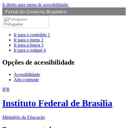
Ir direto para menu de acessibilidade.
Portal do Governo Brasileiro
Portuguese
Ir para o conteúdo
1
Ir para o menu
2
Ir para a busca
3
Ir para o rodapé
4
Opções de acessibilidade
Acessibilidade
Alto contraste
IFB
Instituto Federal de Brasília
Ministério da Educação