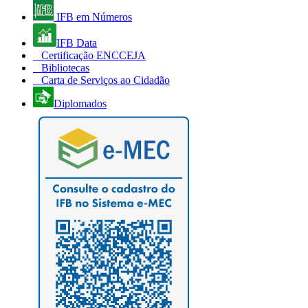
IFB em Números
IFB Data
Certificação ENCCEJA
Bibliotecas
Carta de Serviços ao Cidadão
Diplomados