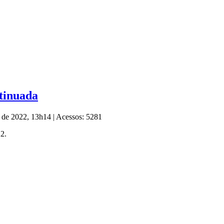
ntinuada
o de 2022, 13h14
|
Acessos: 5281
22.