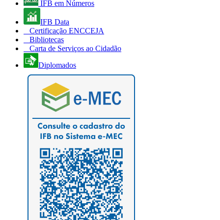
IFB em Números
IFB Data
Certificação ENCCEJA
Bibliotecas
Carta de Serviços ao Cidadão
Diplomados