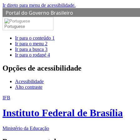
Ir direto para menu de acessibilidade.
Portal do Governo Brasileiro
Portuguese
Ir para o conteúdo
1
Ir para o menu
2
Ir para a busca
3
Ir para o rodapé
4
Opções de acessibilidade
Acessibilidade
Alto contraste
IFB
Instituto Federal de Brasília
Ministério da Educação