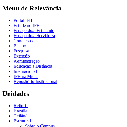
Menu de Relevância
Portal IFB
Estude no IFB
Espaço do/a Estudante
Espaço do/a Servidor/a
Concursos
Ensino
Pesquisa
Extensão
Administração
Educação a Distância
Internacional
IFB na Mídia
Repositório Institucional
Unidades
Reitoria
Brasília
Ceilândia
Estrutural
Sobre o Campus