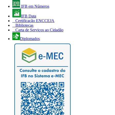
IFB em Números
IFB Data
Certificação ENCCEJA
Bibliotecas
Carta de Serviços ao Cidadão
Diplomados