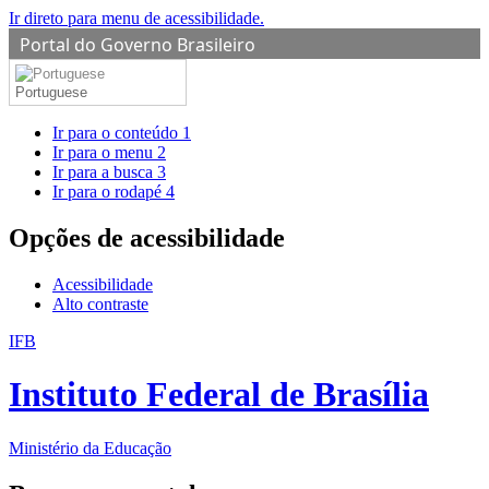
Ir direto para menu de acessibilidade.
Portal do Governo Brasileiro
Portuguese
Ir para o conteúdo
1
Ir para o menu
2
Ir para a busca
3
Ir para o rodapé
4
Opções de acessibilidade
Acessibilidade
Alto contraste
IFB
Instituto Federal de Brasília
Ministério da Educação