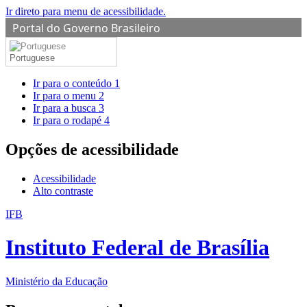
Ir direto para menu de acessibilidade.
Portal do Governo Brasileiro
Portuguese
Ir para o conteúdo
1
Ir para o menu
2
Ir para a busca
3
Ir para o rodapé
4
Opções de acessibilidade
Acessibilidade
Alto contraste
IFB
Instituto Federal de Brasília
Ministério da Educação