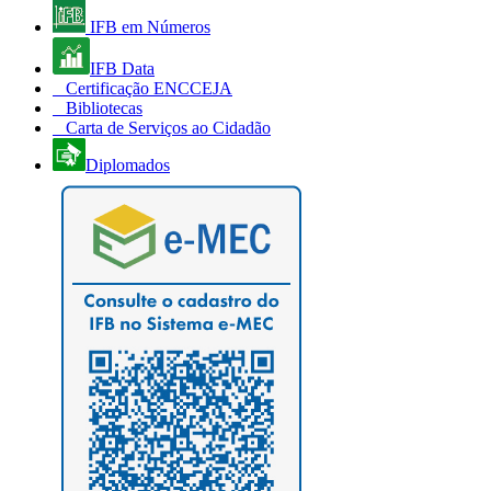
IFB em Números
IFB Data
Certificação ENCCEJA
Bibliotecas
Carta de Serviços ao Cidadão
Diplomados