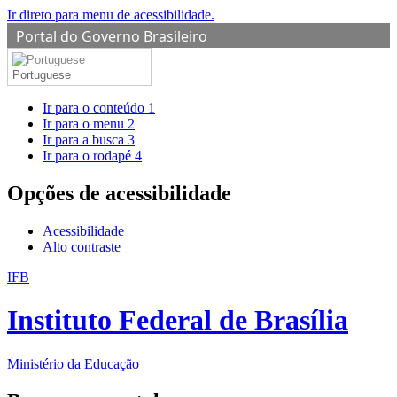
Ir direto para menu de acessibilidade.
Portal do Governo Brasileiro
Portuguese
Ir para o conteúdo
1
Ir para o menu
2
Ir para a busca
3
Ir para o rodapé
4
Opções de acessibilidade
Acessibilidade
Alto contraste
IFB
Instituto Federal de Brasília
Ministério da Educação