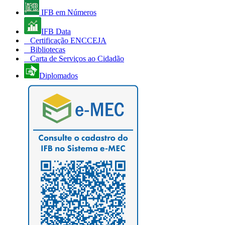
IFB em Números
IFB Data
Certificação ENCCEJA
Bibliotecas
Carta de Serviços ao Cidadão
Diplomados