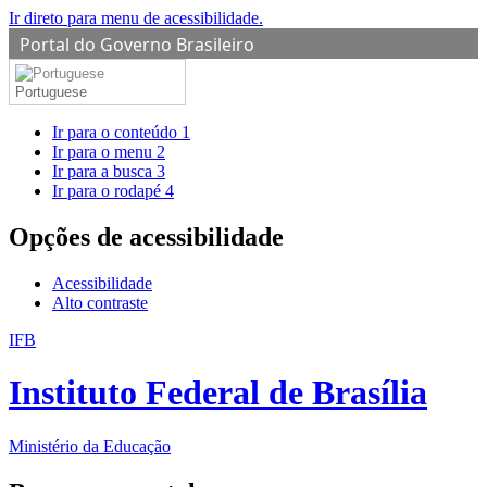
Ir direto para menu de acessibilidade.
Portal do Governo Brasileiro
Portuguese
Ir para o conteúdo
1
Ir para o menu
2
Ir para a busca
3
Ir para o rodapé
4
Opções de acessibilidade
Acessibilidade
Alto contraste
IFB
Instituto Federal de Brasília
Ministério da Educação