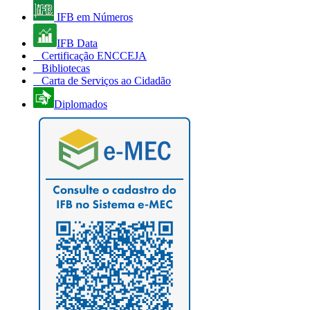
IFB em Números
IFB Data
Certificação ENCCEJA
Bibliotecas
Carta de Serviços ao Cidadão
Diplomados