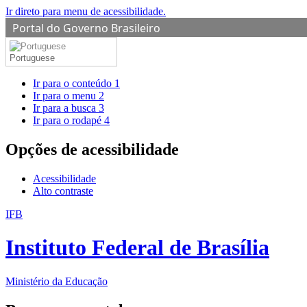
Ir direto para menu de acessibilidade.
Portal do Governo Brasileiro
Portuguese
Ir para o conteúdo
1
Ir para o menu
2
Ir para a busca
3
Ir para o rodapé
4
Opções de acessibilidade
Acessibilidade
Alto contraste
IFB
Instituto Federal de Brasília
Ministério da Educação