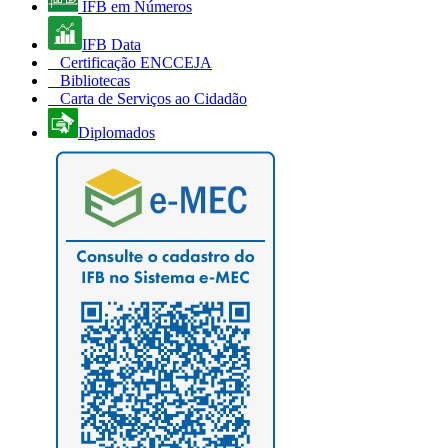
IFB em Números
IFB Data
Certificação ENCCEJA
Bibliotecas
Carta de Serviços ao Cidadão
Diplomados