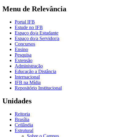
Menu de Relevância
Portal IFB
Estude no IFB
Espaço do/a Estudante
Espaço do/a Servidor/a
Concursos
Ensino
Pesquisa
Extensão
Administração
Educação a Distância
Internacional
IFB na Mídia
Repositório Institucional
Unidades
Reitoria
Brasília
Ceilândia
Estrutural
Sobre o Campus