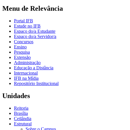
Menu de Relevância
Portal IFB
Estude no IFB
Espaço do/a Estudante
Espaço do/a Servidor/a
Concursos
Ensino
Pesquisa
Extensão
Administração
Educação a Distância
Internacional
IFB na Mídia
Repositório Institucional
Unidades
Reitoria
Brasília
Ceilândia
Estrutural
Sobre o Campus