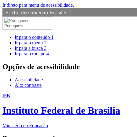
Ir direto para menu de acessibilidade.
Portal do Governo Brasileiro
Portuguese
Ir para o conteúdo
1
Ir para o menu
2
Ir para a busca
3
Ir para o rodapé
4
Opções de acessibilidade
Acessibilidade
Alto contraste
IFB
Instituto Federal de Brasília
Ministério da Educação