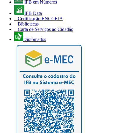
IFB em Números
IFB Data
Certificação ENCCEJA
Bibliotecas
Carta de Serviços ao Cidadão
Diplomados