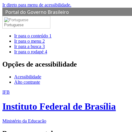
Ir direto para menu de acessibilidade.
Portal do Governo Brasileiro
Portuguese
Ir para o conteúdo
1
Ir para o menu
2
Ir para a busca
3
Ir para o rodapé
4
Opções de acessibilidade
Acessibilidade
Alto contraste
IFB
Instituto Federal de Brasília
Ministério da Educação