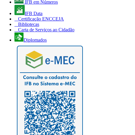
IFB em Números
IFB Data
Certificação ENCCEJA
Bibliotecas
Carta de Serviços ao Cidadão
Diplomados