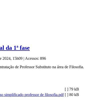
l da 1ª fase
 de 2024, 15h09
|
Acessos: 896
tratação de Professor Substituto na área de Filosofia.
[ ]
79 kB
o simplificado professor de filosofia.pdf
[ ]
80 kB