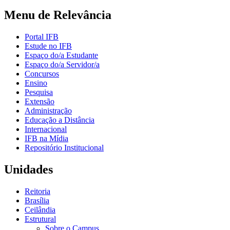
Menu de Relevância
Portal IFB
Estude no IFB
Espaço do/a Estudante
Espaço do/a Servidor/a
Concursos
Ensino
Pesquisa
Extensão
Administração
Educação a Distância
Internacional
IFB na Mídia
Repositório Institucional
Unidades
Reitoria
Brasília
Ceilândia
Estrutural
Sobre o Campus