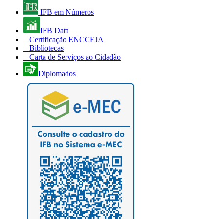
IFB em Números
IFB Data
Certificação ENCCEJA
Bibliotecas
Carta de Serviços ao Cidadão
Diplomados