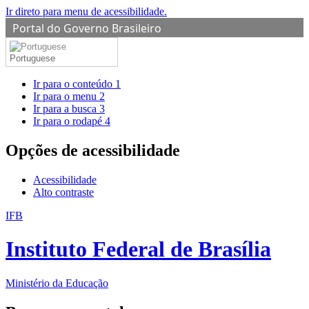
Ir direto para menu de acessibilidade.
Portal do Governo Brasileiro
Portuguese
Ir para o conteúdo
1
Ir para o menu
2
Ir para a busca
3
Ir para o rodapé
4
Opções de acessibilidade
Acessibilidade
Alto contraste
IFB
Instituto Federal de Brasília
Ministério da Educação