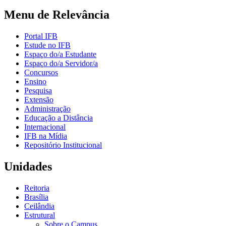
Menu de Relevância
Portal IFB
Estude no IFB
Espaço do/a Estudante
Espaço do/a Servidor/a
Concursos
Ensino
Pesquisa
Extensão
Administração
Educação a Distância
Internacional
IFB na Mídia
Repositório Institucional
Unidades
Reitoria
Brasília
Ceilândia
Estrutural
Sobre o Campus