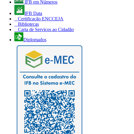
IFB em Números
IFB Data
Certificação ENCCEJA
Bibliotecas
Carta de Serviços ao Cidadão
Diplomados