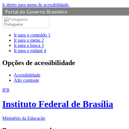
Ir direto para menu de acessibilidade.
Portal do Governo Brasileiro
Portuguese
Ir para o conteúdo
1
Ir para o menu
2
Ir para a busca
3
Ir para o rodapé
4
Opções de acessibilidade
Acessibilidade
Alto contraste
IFB
Instituto Federal de Brasília
Ministério da Educação