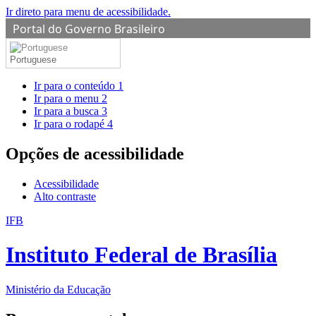
Ir direto para menu de acessibilidade.
Portal do Governo Brasileiro
Portuguese
Ir para o conteúdo
1
Ir para o menu
2
Ir para a busca
3
Ir para o rodapé
4
Opções de acessibilidade
Acessibilidade
Alto contraste
IFB
Instituto Federal de Brasília
Ministério da Educação