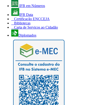
IFB em Números
IFB Data
Certificação ENCCEJA
Bibliotecas
Carta de Serviços ao Cidadão
Diplomados