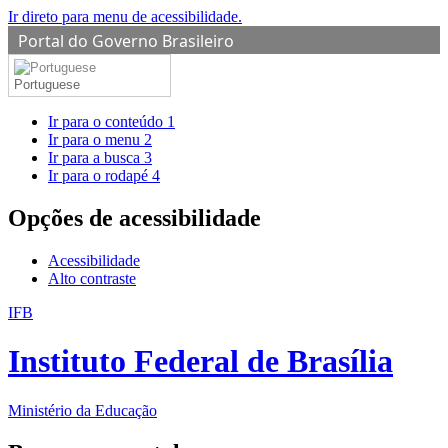
Ir direto para menu de acessibilidade.
Portal do Governo Brasileiro
Portuguese
Ir para o conteúdo
1
Ir para o menu
2
Ir para a busca
3
Ir para o rodapé
4
Opções de acessibilidade
Acessibilidade
Alto contraste
IFB
Instituto Federal de Brasília
Ministério da Educação