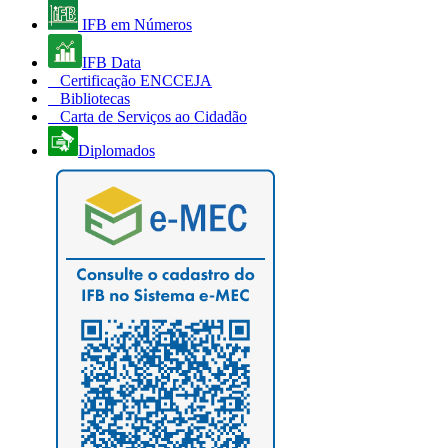
IFB em Números
IFB Data
Certificação ENCCEJA
Bibliotecas
Carta de Serviços ao Cidadão
Diplomados