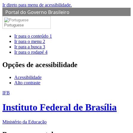
Ir direto para menu de acessibilidade.
Portal do Governo Brasileiro
Portuguese
Ir para o conteúdo
1
Ir para o menu
2
Ir para a busca
3
Ir para o rodapé
4
Opções de acessibilidade
Acessibilidade
Alto contraste
IFB
Instituto Federal de Brasília
Ministério da Educação