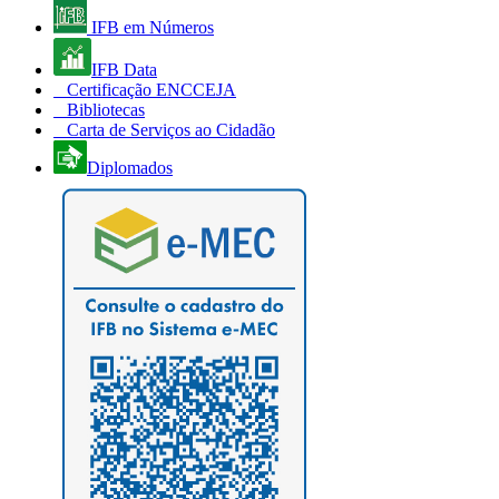
IFB em Números
IFB Data
Certificação ENCCEJA
Bibliotecas
Carta de Serviços ao Cidadão
Diplomados