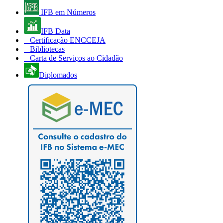
IFB em Números
IFB Data
Certificação ENCCEJA
Bibliotecas
Carta de Serviços ao Cidadão
Diplomados