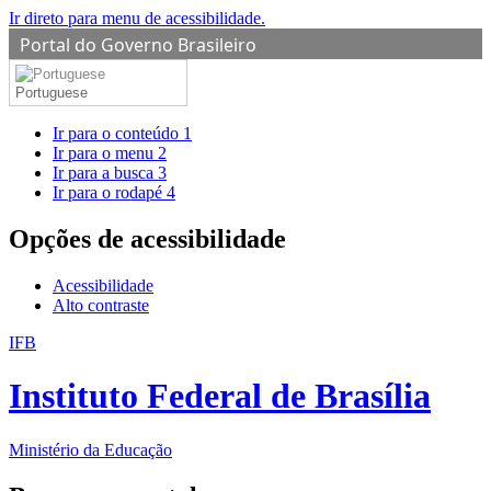
Ir direto para menu de acessibilidade.
Portal do Governo Brasileiro
Portuguese
Ir para o conteúdo
1
Ir para o menu
2
Ir para a busca
3
Ir para o rodapé
4
Opções de acessibilidade
Acessibilidade
Alto contraste
IFB
Instituto Federal de Brasília
Ministério da Educação