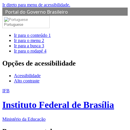
Ir direto para menu de acessibilidade.
Portal do Governo Brasileiro
Portuguese
Ir para o conteúdo
1
Ir para o menu
2
Ir para a busca
3
Ir para o rodapé
4
Opções de acessibilidade
Acessibilidade
Alto contraste
IFB
Instituto Federal de Brasília
Ministério da Educação