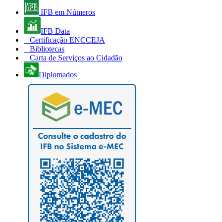
IFB em Números
IFB Data
Certificação ENCCEJA
Bibliotecas
Carta de Serviços ao Cidadão
Diplomados