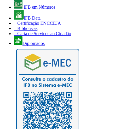
IFB em Números
IFB Data
Certificação ENCCEJA
Bibliotecas
Carta de Serviços ao Cidadão
Diplomados