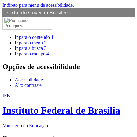
Ir direto para menu de acessibilidade.
Portal do Governo Brasileiro
Portuguese
Ir para o conteúdo
1
Ir para o menu
2
Ir para a busca
3
Ir para o rodapé
4
Opções de acessibilidade
Acessibilidade
Alto contraste
IFB
Instituto Federal de Brasília
Ministério da Educação