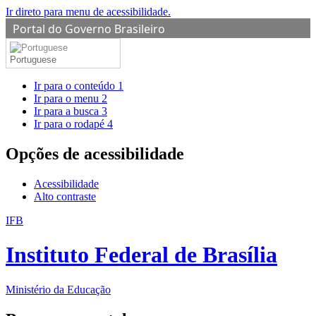
Ir direto para menu de acessibilidade.
Portal do Governo Brasileiro
Portuguese
Ir para o conteúdo
1
Ir para o menu
2
Ir para a busca
3
Ir para o rodapé
4
Opções de acessibilidade
Acessibilidade
Alto contraste
IFB
Instituto Federal de Brasília
Ministério da Educação