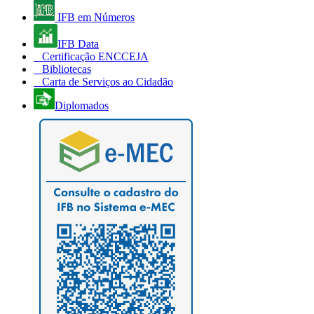
IFB em Números
IFB Data
Certificação ENCCEJA
Bibliotecas
Carta de Serviços ao Cidadão
Diplomados