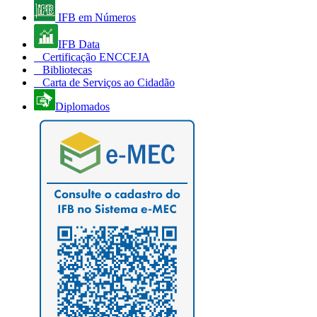
IFB em Números
IFB Data
Certificação ENCCEJA
Bibliotecas
Carta de Serviços ao Cidadão
Diplomados