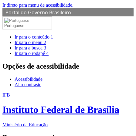
Ir direto para menu de acessibilidade.
Portal do Governo Brasileiro
Portuguese
Ir para o conteúdo
1
Ir para o menu
2
Ir para a busca
3
Ir para o rodapé
4
Opções de acessibilidade
Acessibilidade
Alto contraste
IFB
Instituto Federal de Brasília
Ministério da Educação