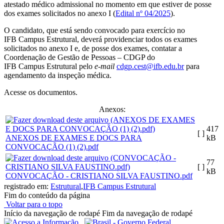
atestado médico admissional no momento em que estiver de posse
dos exames solicitados no anexo I (
Edital nº 04/2025
).
O candidato, que está sendo convocado para exercício no
IFB Campus Estrutural, deverá providenciar todos os exames
solicitados no anexo I e, de posse dos exames, contatar a
Coordenação de Gestão de Pessoas – CDGP do
IFB Campus Estrutural pelo
e-mail
cdgp.cest@ifb.edu.br
para
agendamento da inspeção médica.
Acesse os documentos.
Anexos:
417
[ ]
ANEXOS DE EXAMES E DOCS PARA
kB
CONVOCAÇÃO (1) (2).pdf
77
[ ]
kB
CONVOCAÇÃO - CRISTIANO SILVA FAUSTINO.pdf
registrado em:
Estrutural
,
IFB Campus Estrutural
Fim do conteúdo da página
Voltar para o topo
Início da navegação de rodapé
Fim da navegação de rodapé