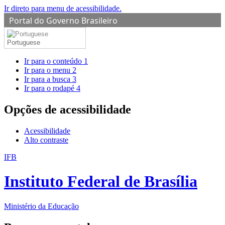
Ir direto para menu de acessibilidade.
Portal do Governo Brasileiro
Portuguese
Ir para o conteúdo
1
Ir para o menu
2
Ir para a busca
3
Ir para o rodapé
4
Opções de acessibilidade
Acessibilidade
Alto contraste
IFB
Instituto Federal de Brasília
Ministério da Educação