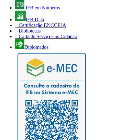
IFB em Números
IFB Data
Certificação ENCCEJA
Bibliotecas
Carta de Serviços ao Cidadão
Diplomados