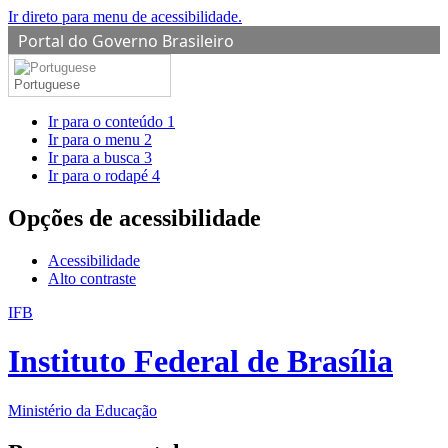
Ir direto para menu de acessibilidade.
Portal do Governo Brasileiro
Portuguese
Ir para o conteúdo
1
Ir para o menu
2
Ir para a busca
3
Ir para o rodapé
4
Opções de acessibilidade
Acessibilidade
Alto contraste
IFB
Instituto Federal de Brasília
Ministério da Educação