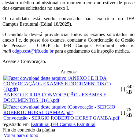
atestado médico admissional no momento em que estiver de posse
dos exames solicitados no anexo I.
O candidato está sendo convocado para exercício no IFB
Campus Estrutural (Edital 18/2025).
O candidato deverá providenciar todos os exames solicitados no
anexo I e, de posse dos exames, contatar a Coordenação de Gestão
de Pessoas – CDGP do IFB Campus Estrutural pelo
e-
mail
cdgp.cest@ifb.edu.br
para agendamento da inspeção médica.
Acesse a Convocação.
Anexos:
345
[ ]
kB
ANEXO I E II DA CONVOCAÇÃO - EXAMES E
DOCUMENTOS (1) (1).pdf
76
[ ]
kB
Convocação - SERGIO ROBERTO HORST GAMBA.pdf
registrado em:
Estrutural
,
IFB Campus Estrutural
Fim do conteúdo da página
Voltar para o topo