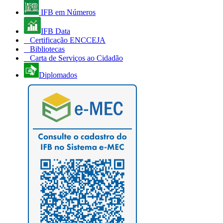
IFB em Números
IFB Data
Certificação ENCCEJA
Bibliotecas
Carta de Serviços ao Cidadão
Diplomados