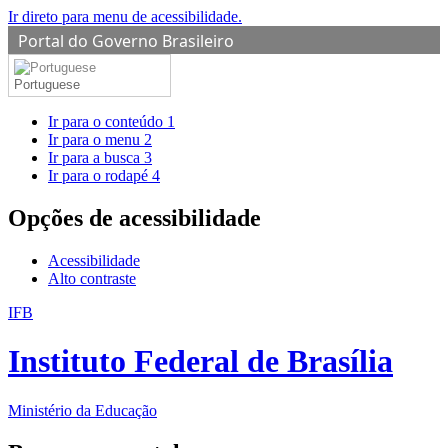
Ir direto para menu de acessibilidade.
Portal do Governo Brasileiro
Portuguese
Ir para o conteúdo
1
Ir para o menu
2
Ir para a busca
3
Ir para o rodapé
4
Opções de acessibilidade
Acessibilidade
Alto contraste
IFB
Instituto Federal de Brasília
Ministério da Educação