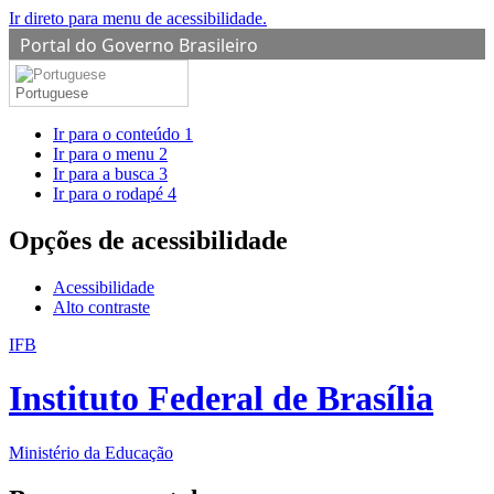
Ir direto para menu de acessibilidade.
Portal do Governo Brasileiro
Portuguese
Ir para o conteúdo
1
Ir para o menu
2
Ir para a busca
3
Ir para o rodapé
4
Opções de acessibilidade
Acessibilidade
Alto contraste
IFB
Instituto Federal de Brasília
Ministério da Educação