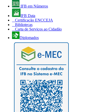
IFB em Números
IFB Data
Certificação ENCCEJA
Bibliotecas
Carta de Serviços ao Cidadão
Diplomados