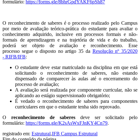
formulário:
https://forms.gle/8bhrGpdYAKF6pSh87
O reconhecimento de saberes é o processo realizado pelo Campus
por meio de avaliação teórico-prática do estudante para avaliar o
conhecimento adquirido, inclusive em processos formais e não-
formais de aprendizagem e na trajetória de vida e do trabalho,
poderá ser objeto de avaliação e reconhecimento. Esse
processo segue o disposto no artigo 35 da
Resolução nº 35/2020
- RIFB/IFB
:
O estudante deve estar matriculado na disciplina em que está
solicitando o reconhecimento de saberes, não estando
dispensado de comparecer às aulas até o encerramento do
processo de avaliação;
A avaliação será realizada por componente curricular, não se
aplicando ao estágio supervisionado obrigatório;
É vedado o reconhecimento de saberes para componentes
curriculares em que o estudante tenha sido reprovado.
O
reconhecimento de saberes
deve ser solicitado pelo
formulário:
https://forms.gle/K2sAsWxFJnKY4Cn79
.
registrado em:
Estrutural
,
IFB Campus Estrutural
Fim do conteúdo da página